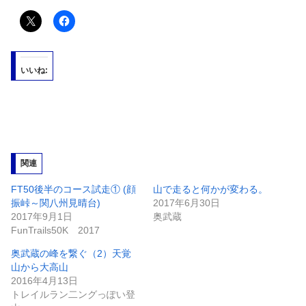
いいね:
関連
FT50後半のコース試走① (顔
山で走ると何かが変わる。
振峠～関八州見晴台)
2017年6月30日
2017年9月1日
奥武蔵
FunTrails50K 2017
奥武蔵の峰を繋ぐ（2）天覚
山から大高山
2016年4月13日
トレイルラン二ングっぽい登