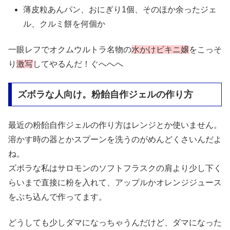
薄皮粒あんパン、おにぎり1個、そのほか余ったジェ
ル、クルミ餅を何個か
一眼レフでオクムウルトラ名物の
水かけビキニ嬢
をこっそ
り
激写
してやるんだ！ぐへへへ
ズボラな人向け。粉飴自作ジェルの作り方
最近の粉飴自作ジェルの作り方はレンジとか使いません。
溶かす時の器とかスプーンを洗うのがめんどくさいんだよ
ね。
ズボラな私はサロモンのソフトフラスクの肩より少し下く
らいまで直接に粉を入れて、アップルかオレンジジュース
をぶち込んで作ってます。
どうしても少しダマになっちゃうんだけど、ダマになった