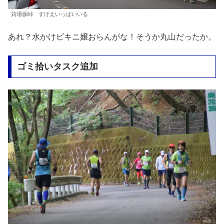
苅場坂峠 すげえいっぱいいる
あれ？水かけビキニ嬢おらんがな！そうか丸山だったか。
ゴミ拾いタスク追加