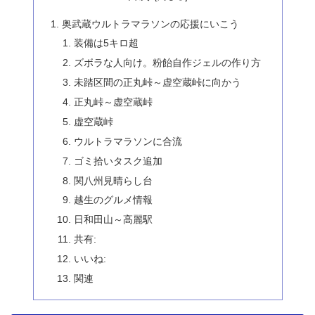
奥武蔵ウルトラマラソンの応援にいこう
装備は5キロ超
ズボラな人向け。粉飴自作ジェルの作り方
未踏区間の正丸峠～虚空蔵峠に向かう
正丸峠～虚空蔵峠
虚空蔵峠
ウルトラマラソンに合流
ゴミ拾いタスク追加
関八州見晴らし台
越生のグルメ情報
日和田山～高麗駅
共有:
いいね:
関連