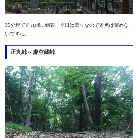
30分程で正丸峠に到着。今日は曇りなので景色は望めな
いですね。
正丸峠～虚空蔵峠