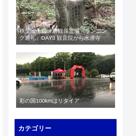
秩父三十四ヵ所観音霊場『ランニン
グ巡礼』DAY3 観音院から水潜寺
彩の国100kmはリタイア
カテゴリー