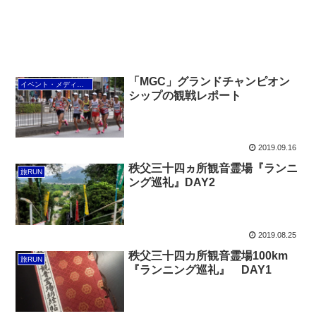
「MGC」グランドチャンピオン
イベント・メディア情報
シップの観戦レポート
2019.09.16
秩父三十四ヵ所観音霊場『ランニ
旅RUN
ング巡礼』DAY2
2019.08.25
秩父三十四カ所観音霊場100km
旅RUN
『ランニング巡礼』 DAY1