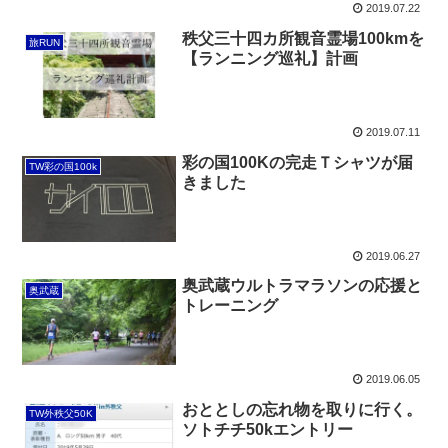
2019.07.22
秩父三十四カ所観音霊場100kmを
旅RUN
【ランニング巡礼】計画
2019.07.11
彩の国100Kの完走Ｔシャツが届
TW彩の国100k
きました
2019.06.27
奥武蔵ウルトラマラソンの応援と
奥武蔵
トレーニング
2019.06.05
おととしの忘れ物を取りに行く。
TW外秩父50K
ソトチチ50kエントリー