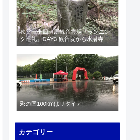
秩父三十四ヵ所観音霊場『ランニン
グ巡礼』DAY3 観音院から水潜寺
彩の国100kmはリタイア
カテゴリー