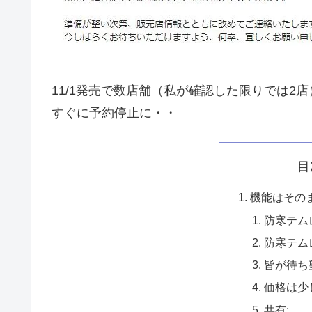
11/1発売で数店舗（私が確認した限りでは
すぐに予約停止に・・
目
機能はその
防寒テムレ
防寒テム
皆が待ち
価格は少
共有: