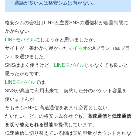
・通話が多い人は格安シムは向かない。
格安シムの会社はLINEと主要SNSの通信料が容量制限に
かからない
LINEモバイル
にしようかと思いましたが、
サイトが一番わかり易かった
マイネオ
のAプラン（auプラ
ン）を選びました。
SNSはよく使うけど、
LINEモバイル
じゃなくても良いと
思ったからです。
LINEモバイル
では、
SNSが高速で利用出来て、契約した分のパケット容量を
使いませんが
そもそもSNSは高速通信をあまり必要としない。
だいたい、どこの格安シム会社でも、
高速通信と低速通信
を切り替えられる
機能を提供しています。
低速通信に切り替えている間は契約容量がカウントされな