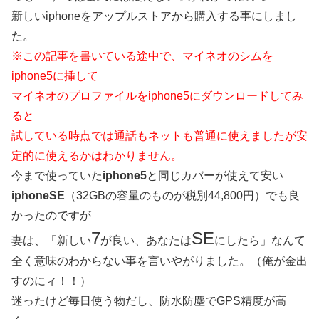
新しいiphoneをアップルストアから購入する事にしまし
た。
※この記事を書いている途中で、マイネオのシムを
iphone5に挿して
マイネオのプロファイルをiphone5にダウンロードしてみ
ると
試している時点では通話もネットも普通に使えましたが安
定的に使えるかはわかりません。
今まで使っていた
iphone5
と同じカバーが使えて安い
iphoneSE
（32GBの容量のものが税別44,800円）でも良
かったのですが
7
SE
妻は、「新しい
が良い、あなたは
にしたら」なんて
全く意味のわからない事を言いやがりました。（俺が金出
すのにィ！！）
迷ったけど毎日使う物だし、防水防塵でGPS精度が高