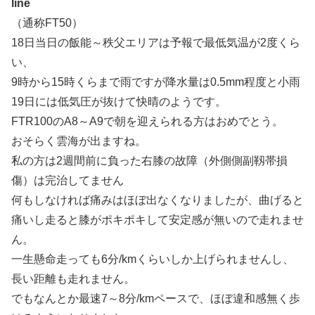
line
（通称FT50）
18日当日の飯能～秩父エリアは予報で最低気温が2度くら
い、
9時から15時くらまで雨ですが降水量は0.5mm程度と小雨
19日には低気圧が抜けて快晴のようです。
FTR100のA8～A9で朝を迎えられる方はおめでとう。
おそらく雲海が出ますね。
私の方は2週間前に負った右膝の故障（外側側副靱帯損
傷）は完治してません
何もしなければ痛みはほぼ出なくなりましたが、曲げると
痛いし走ると膝がポキポキして安定感が無いので走れませ
ん。
一生懸命走っても6分/kmくらいしか上げられませんし、
長い距離も走れません。
でもなんとか最速7～8分/kmペースで、ほぼ違和感無く歩