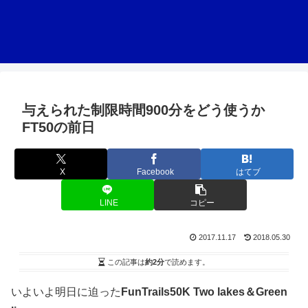
与えられた制限時間900分をどう使うか
FT50の前日
X
Facebook
はてブ
LINE
コピー
2017.11.17
2018.05.30
この記事は
約2分
で読めます。
いよいよ明日に迫った
FunTrails50K Two lakes＆Green