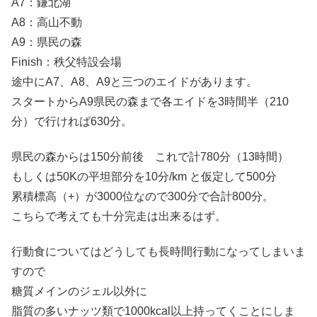
A7：鎌北湖
A8：高山不動
A9：県民の森
Finish：秩父特設会場
途中にA7、A8、A9と三つのエイドがあります。
スタートからA9県民の森まで各エイドを3時間半（210
分）で行ければ630分。
県民の森からは150分前後 これで計780分（13時間）
もしくは50Kの平坦部分を10分/km と仮定して500分
累積標高（+）が3000位なので300分で合計800分。
こちらで考えても十分完走は出来るはず。
行動食についてはどうしても長時間行動になってしまいま
すので
糖質メインのジェル以外に
脂質の多いナッツ類で1000kcal以上持ってくことにしま