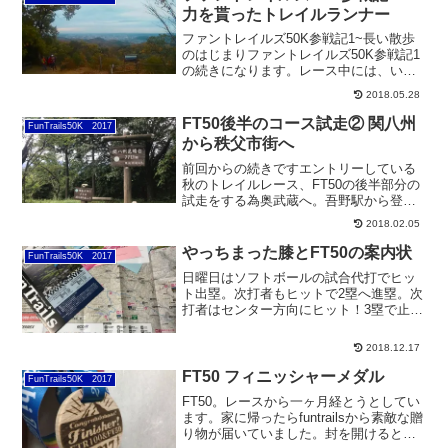
力を貰ったトレイルランナー
ファントレイルズ50K参戦記1~長い散歩
のはじまりファントレイルズ50K参戦記1
の続きになります。レース中には、いろ
んな方との出会いがある。今回もたくさ
2018.05.28
んのランナーと出会いました。多峯主山
の周辺を回っている下り坂で、下りの先
FT50後半のコース試走② 関八州
FunTrails50K 2017
からこちらに勢い...
から秩父市街へ
前回からの続きですエントリーしている
秋のトレイルレース、FT50の後半部分の
試走をする為奥武蔵へ。吾野駅から登り
はじめ、顔振峠～高山不動尊を経て「関
2018.02.05
八州見晴台」に到着関八州見晴台から
先、県民の森エイドまでは、ロードと細
やっちまった膝とFT50の案内状
FunTrails50K 2017
かなアップダウンのある...
日曜日はソフトボールの試合代打でヒッ
ト出塁。次打者もヒットで2塁へ進塁。次
打者はセンター方向にヒット！3塁で止ま
りか？ホームに行けるか？背中越しに打
球の行方を見ながらスピードを上げる。
2018.12.17
そしてボールはセンター脇、数メートル
へ・・・・よし行ける...
FT50 フィニッシャーメダル
FunTrails50K 2017
FT50。レースから一ヶ月経とうとしてい
ます。家に帰ったらfuntrailsから素敵な贈
り物が届いていました。封を開けると木