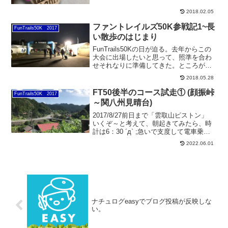
の香りがしました。木製板に焼き印した
フィニッシャーメダルです。事故による
2018.02.05
大会中止の喪失感と引き換えに、このレ
ースでは...
ファントレイルズ50K参戦記1~長
FunTrails50K 2017
い散歩のはじまり
FunTrails50Kの日が迫る。去年からこの
大会に出場したいと思って、照準を合わ
せそれなりに準備してきた。ところが大
会2週間前に膝を故障(右膝外側側副靭帯
2018.05.28
損傷)してしまい、走る事は出来なくなっ
てしまった。しかし、僕はここにやって
FT50後半のコース試走① (顔振峠
FunTrails50K 2017
来た。右...
～関八州見晴台)
2017/8/27前日まで「雲取山ピストン」
いくぞ～と考えて、朝起きてみたら、時
計は6：30 ´д` ;急いで支度して電車乗っ
て、奥多摩からバスに乗って・・鴨沢ス
2022.06.01
タートが10半を廻ってしまう・・・まぁ
曇りで眺望も望めないと思っていたの
で、...
ナチュログeasyでブログ投稿が反映しな
い。