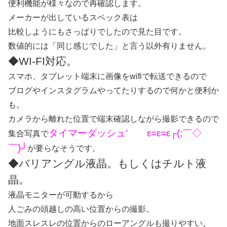
便利機能が様々なので再確認します。
メーカーが出しているスペック表は
比較しようにもさっぱりでしたので見た目です。
数値的には「同じ感じでした」と言う以外有りません。
◆WI-FI対応。
スマホ、タブレット端末に画像をwifiで転送できるので
ブログやインスタグラムやってたりするので何かと便利か
も。
カメラから離れた位置で端末確認しながら撮影できるので
タイマーダッシュ‘ ε=ε=ε┌(;￣◇
集合写真で
￣)┘
が要らなそうです。
◆バリアングル液晶。もしくはチルト液
晶。
液晶モニターが可動するから
人ごみの頭越しの高い位置からの撮影。
地面スレスレの位置からのローアングルも撮りやすい。