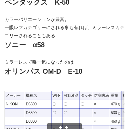
ペンタックス K-50
カラーバリエーションが豊富。
一眼レフカテゴリーにされる事も有れば、ミラーレスカテ
ゴリーされることもある
ソニー α58
ミラーレスで唯一気になったのは
オリンパス OM-D E-10
メーカー
機種名
WI-FI
可動液晶
タッチ
防塵防滴
重量
標
NIKON
D5500
〇
〇
〇
×
470ｇ
￥ 8
D5300
〇
〇
×
530ｇ
￥ 6
D3300
×
460ｇ
￥ 4