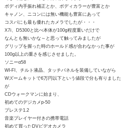
ボディ内手振れ補正とか、ボディカラーが豊富とか
キャノン、ニコンには無い機能も豊富にあって
コスパにも最も優れたカメラでしたが・・・
X7i、D5300と比べ本体が100g程度重いだけで
なんとも無いかな～と思って触ってみましたが
グリップを握った時のホールド感が合わなかった事が
100g以上の重さを感じさせました。
ソニーα58
WI-FI、チルト液晶、タッチパネルを装備していながら
Wズームキットで6万円以下という値段で分も有りました
が
CDウォークマンに始まり、
初めてのデジカメp-50
プレステ1.2
音楽プレイヤー付きの携帯電話
初めて買ったDVビデオカメラ