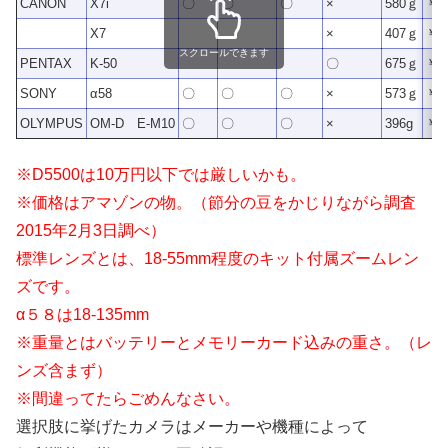
CANON
X7i
〇
〇
〇
×
580ｇ
￥ 5
X7
×
407ｇ
￥ 4
スクロールできます
PENTAX
K-50
〇
675ｇ
￥ 
SONY
α58
〇
〇
〇
×
573ｇ
￥ 5
OLYMPUS
OM-D E-M10
〇
〇
〇
×
396g
￥ 6
※D5500は10万円以下では厳しいかも。
※価格はアマゾンの物。（節分の豆をかじりながら調査
2015年2月3日調べ）
標準レンズとは、18-55mm程度のキット付属ズームレン
ズです。
α５８は18-135mm
※重量とはバッテリーとメモリーカード込みの重さ。（レ
ンズ含まず）
※間違ってたらごめんなさい。
選択肢に挙げたカメラはメーカーや機種によって