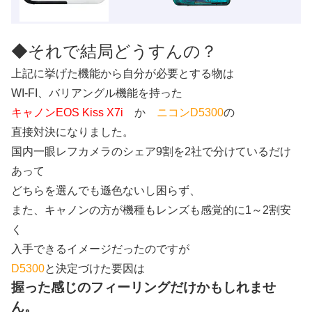
◆それで結局どうすんの？
上記に挙げた機能から自分が必要とする物は
WI-FI、バリアングル機能を持った
キャノンEOS Kiss X7i
か
ニコンD5300
の
直接対決になりました。
国内一眼レフカメラのシェア9割を2社で分けているだけ
あって
どちらを選んでも遜色ないし困らず、
また、キャノンの方が機種もレンズも感覚的に1～2割安
く
入手できるイメージだったのですが
D5300
と決定づけた要因は
握った感じのフィーリングだけかもしれませ
ん。