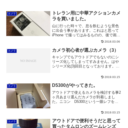
トレラン用に中華アクションカメ
カメラ
ラを買いました。
山に行った時々で、息を飲むような景色
に出会う事があります。これはと思って
iPhone で撮ってはみるものの、後で画像
として収まった状態で見直すとなんだか
2018.03.06
なぁって感じに写ってます。百名山とか
北アとかのフォトジェニック じゃない
カメラ初心者が選ぶカメラ（3）
カメラ
所ばかり行ってる...
キャンプでもアウトドアでもないのにシ
リーズ化してしまってすみません。はや
シリーズ化(3)回目となっております。カ
メラ初心者が選ぶカメラ（1）カメラ初心
者が選ぶカメラ（2）前回までに、ニコン
2019.03.15
のAPS―C機のD5300という機種を選びま
した。今...
D5300がやってきた。
カメラ
アウトドアで使えるカメラを検討する事2
ヶ月あまり選んだカメラが到着しまし
た。ニコン D5300という一眼レフを選
択。開封の瞬間はいつもドキドキします
ね～使用後、2週間程経ちましたがある重
2019.03.15
大な失敗をしていた事に気づくのです。
というか、届いた初...
アウトドアで便利そうだと思って
カメラ
買ったタムロンのズームレンズ