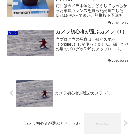
前回はカメラ本体と、どうしても欲しか
った単焦点レンズを買った記事でした。
D5300がやってきた。初期投下予算を10
万円としていた為、カメラ本体と単焦点
2018.12.17
レンズで7.5万円を越す。残り2.5万円程
度。しかし、ある程度望遠もできて山登
カメラ初心者が選ぶカメラ（1）
カメラ
りとかハイキ...
当ブログ内の写真は、殆どスマホ
（iphone5）しか使ってません。撮ったそ
の場でブログやSNSにアップロード、PC
を介さずに画像の調整もチョチョイって
できるので便利です。手が届く範囲なら
2019.03.15
スマホ持って近づけば十分。・・・・・
なんですが撮れる物...
カメラ初心者が選ぶカメラ（1）
カメラ初心者が選ぶカメラ（3）