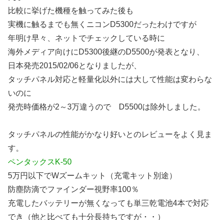
比較に挙げた機種を触ってみた後も
実機に触るまでも無くニコンD5300だったわけですが
年明け早々、ネットでチェックしている時に
海外メディア向けにD5300後継のD5500が発表となり、
日本発売2015/02/06となりましたが、
タッチパネル対応と軽量化以外には大して性能は変わらな
いのに
発売時価格が2～3万違うので D5500は除外しました。
タッチパネルの性能がかなり好いとのレビューをよく見ま
す。
ペンタックスK-50
5万円以下でWズームキット（充電キット別途）
防塵防滴でファインダー視野率100％
充電したバッテリーが無くなっても単三乾電池4本で対応
でき（他と比べても十分長持ちですが・・）