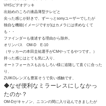
VHSビデオデッキ
出始めのころの液晶薄型テレビと
尖った感じが好きで、ずーっとsonyユーザーでしたが
独自な機能(イメージですが)はカメラには求めなくて
も・・
ファインダーも後述する理由から除外。
オリンパス OM-D E-10
（サッカーの本田圭祐選手がCMやってるやつです。）
持った感じはとても気に入り、
オートフォーカスもおもしろい様に追随して直ぐに合った
り、
ZUIKOレンズも豊富そうで良い感触です、
◆なぜ便利なミラーレスにしなかっ
たのか？
OM-Dがキャノン、ニコンの間に入り込んできましたが