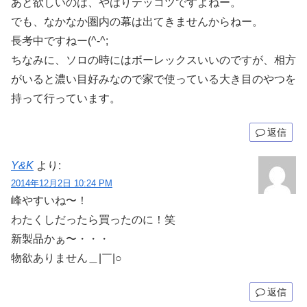
あと欲しいのは、やはりテッコツですよねー。
でも、なかなか圏内の幕は出てきませんからねー。
長考中ですねー(^-^;
ちなみに、ソロの時にはボーレックスいいのですが、相方
がいると濃い目好みなので家で使っている大き目のやつを
持って行っています。
返信
Y&K
より:
2014年12月2日 10:24 PM
峰やすいね〜！
わたくしだったら買ったのに！笑
新製品かぁ〜・・・
物欲ありません＿|￣|○
返信