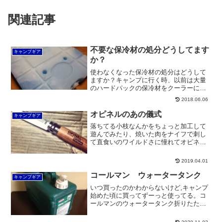
関連記事
不要な保冷材の処分どうしてます
キャンプギア
か？
使わなくなった保冷材の処分はどうして
ますか？キャンプに行く時、以前は大量
のハードパックの保冷材をクーラーに入
れて使っていましたが、融けた後の帰り
2018.06.06
はただの荷物。それよりも、２Ｌのペッ
トボトルの水や、お茶を凍らせた方が保
オピネルのあの儀式
キャンプギア
冷性能も高く、保冷効果が...
落ちてる小枝なんかをちょっと加工して
遊んでみたり、焼いた肉をナイフで刺し
て直食いのワイルドさに憧れてオピネル
ナイフ（カーボン）を以前、他の物を買
う時についでで購入しておりました。オ
2019.04.01
ピネルを手に入れたけど・・・NO.8が手
ごろな大きさで、最も...
コールマン ウォータータンク
キャンプギア
いつ買ったのかわからないけど,キャンプ
始めた頃に買ってずーっと使ってる。コ
ールマンのウォータータンク折りたため
たりできないけど、頑丈で今でも使って
おります。・・・・・コールマン？よく