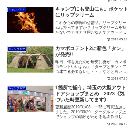
2020.11.02
見たら・・・・・「Ｃampmanじゃねー
か！！」いや～そっ...
キャンプにも登山にも。ポケット
キャンプギア
にリップクリーム
これからの季節の必需品。リップクリー
ムは持ってますか？リップクリームを持
たないでカサカサ唇だなんてアウトドア
メンとしては失格です。いつ何時、その
2018.05.18
チャンスがやってくるかわかりませんか
らね。（笑）アウトドアで便利「リップ
カマボコテント2に新色「タン」
キャンプギア
クリーム」の汎用性リップ...
が発売!!
昨日、何を見たのか唐突に妻が「カマボ
コテントいいよね」「タープとテント二
つ建てる必要ないし・・」などと言い出
しました。「ああ、人気あるみたいだ
2018.07.30
ね。すぐ売り切れになるほど。よく知ら
んけど・・」その時はカマボコテントの
1箇所で揃う。埼玉の大型アウト
キャンプギア
話は終わり。コレはカマボコ...
ドアショップまとめ 2023《気
づいた時更新してます》
更新履歴2019/01/08 一部に写真追加し
ました。2019/03/29 グーグルマップ上
でショップの場所がわかる地図作成しま
した。2019/05/10 グーグルマップに
2023.06.19
RUNARX RUNNING COMPANY、
TheArth-s...