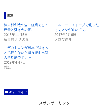
込
み
関連
中…
榛東村創造の森 紅葉そして
アルコールストーブで暖った
夜景と焚き火の夜。
けぇメシが食いてぇ。
2015年11月5日
2017年2月9日
榛東村 創造の森
火遊び道具
デカトロンが日本ではきっ
と流行らないと思う理由≪個
人的見解です。≫
2019年4月7日
雑記
キャンプギア
スポンサーリンク