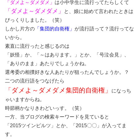
「ダメよ～ダメダメ」
は小中学生に流行ってたらしくて
「ダメよ～ダメダメ」
と、娘に始めて言われたときは
びっくりしました。（笑）
しかし片方の
「集団的自衛権」
が流行語って？流行ってな
いから。
素直に流行ったと感じるのは
「妖怪」か、「～はあります。」とか、「号泣会見」、
「ありのまま」あたりでしょうかね。
選考委の相撲好きな人あたりが狙ったんでしょうか。？
二つの流行語をつなげたら
「ダメよ～ダメダメ集団的自衛権」
になっち
ゃいますからね。
時節柄かなりきわどいっす。（笑）
一方、当ブログの検索キーワードを見ていると
「2015ツインピルツ」とか、「2015〇〇」が入ってま
す。