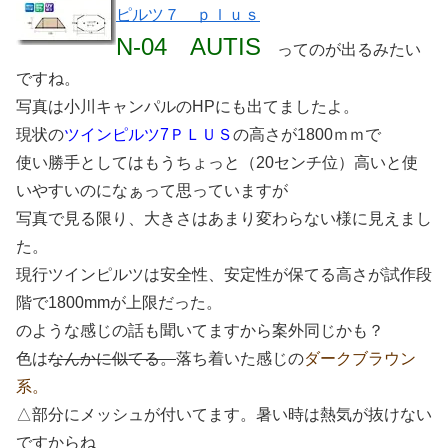
ピルツ７ ｐｌｕｓ
N-04 AUTIS
ってのが出るみたい
ですね。
写真は小川キャンパルのHPにも出てましたよ。
現状の
ツインピルツ7ＰＬＵＳ
の高さが1800ｍｍで
使い勝手としてはもうちょっと（20センチ位）高いと使
いやすいのになぁって思っていますが
写真で見る限り、大きさはあまり変わらない様に見えまし
た。
現行ツインピルツは安全性、安定性が保てる高さが試作段
階で1800mmが上限だった。
のような感じの話も聞いてますから案外同じかも？
色は
なんかに似てる。
落ち着いた感じの
ダークブラウン
系。
△部分にメッシュが付いてます。暑い時は熱気が抜けない
ですからね