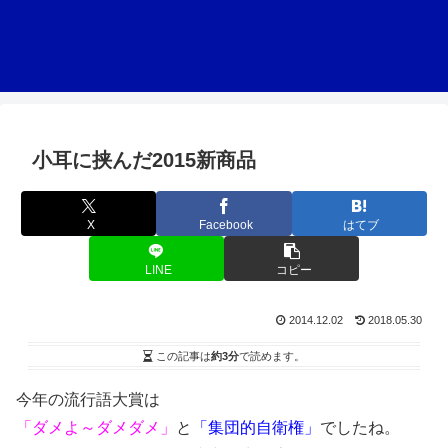
小耳に挟んだ2015新商品
X
Facebook
はてブ
LINE
コピー
2014.12.02
2018.05.30
この記事は
約3分
で読めます。
今年の流行語大賞は
「ダメよ～ダメダメ」
と
「集団的自衛権」
でしたね。