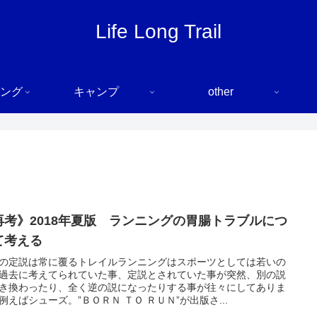
Life Long Trail
ング
キャンプ
other
再考》2018年夏版 ランニングの胃腸トラブルにつ
て考える
の定説は常に覆るトレイルランニングはスポーツとしては若いの
過去に考えてられていた事、定説とされていた事が突然、別の説
き換わったり、全く逆の説になったりする事が往々にしてありま
例えばシューズ。”ＢＯＲＮ ＴＯ ＲＵＮ”が出版さ...