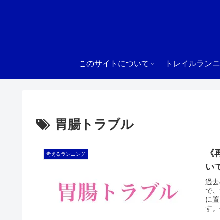
このサイトについて
トレイルランニ
胃腸トラブル
《
考えるランニング
い
過去
で、
に置
す。