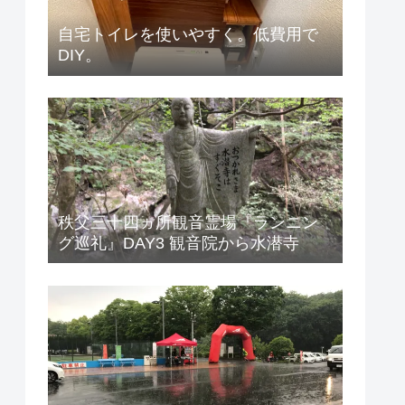
自宅トイレを使いやすく。低費用で
DIY。
秩父三十四ヵ所観音霊場『ランニン
グ巡礼』DAY3 観音院から水潜寺